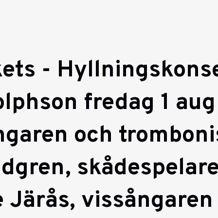
ets - Hyllningskonser
olphson fredag 1 au
garen och tromboni
ndgren, skådespelar
e Järås, vissångaren