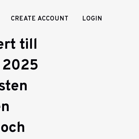
CREATE ACCOUNT
LOGIN
t till
g 2025
sten
en
 och