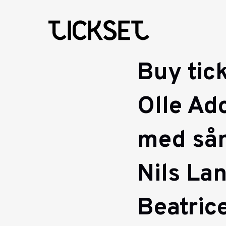
Buy tick
Olle Ad
med sån
Nils La
Beatric