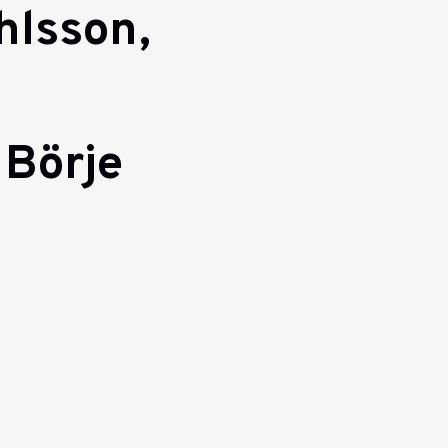
hlsson,
 Börje